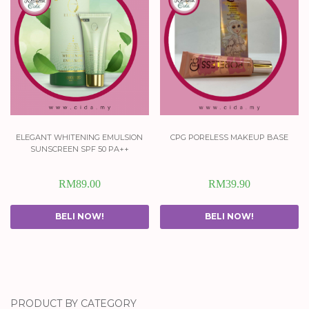
elegant whitening emulsion
cpg poreless makeup base
sunscreen spf 50 pa++
RM
89.00
RM
39.90
BELI NOW!
BELI NOW!
PRODUCT BY CATEGORY