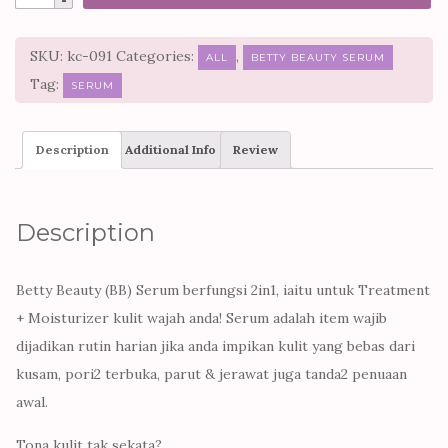
SKU:
kc-091
Categories:
,
ALL
BETTY BEAUTY SERUM
Tag:
SERUM
Description
Additional Info
Review
Description
Betty Beauty (BB) Serum berfungsi 2in1, iaitu untuk Treatment
+ Moisturizer kulit wajah anda! Serum adalah item wajib
dijadikan rutin harian jika anda impikan kulit yang bebas dari
kusam, pori2 terbuka, parut & jerawat juga tanda2 penuaan
awal.
Tona kulit tak sekata?