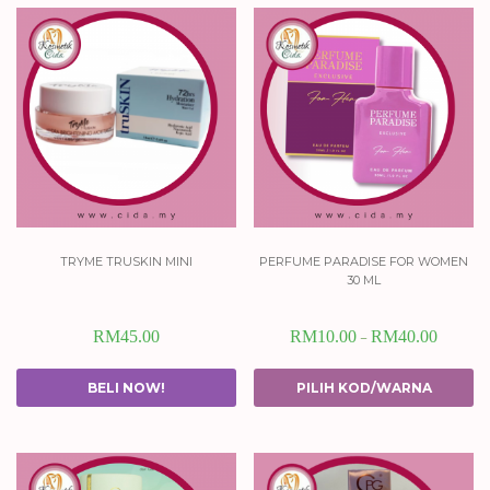
tryme truskin mini
perfume paradise for women
30 ml
RM
45.00
RM
10.00
RM
40.00
–
BELI NOW!
PILIH KOD/WARNA